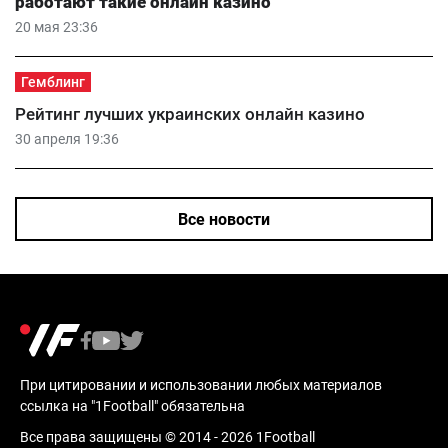
работают такие онлайн казино
20 мая 23:36
Гемблинг
Рейтинг лучших украинских онлайн казино
30 апреля 19:36
Все новости
При цитировании и использовании любых материалов
ссылка на "1Football" обязательна
Все права защищены © 2014 - 2026 1Football