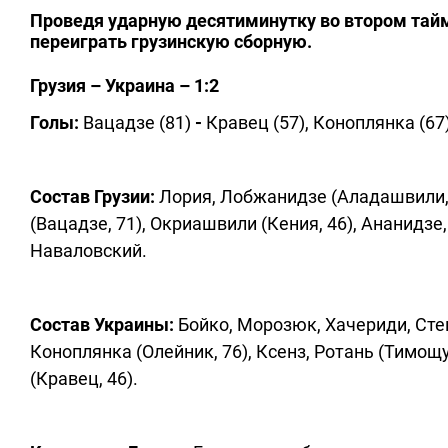
Проведя ударную десятиминутку во втором тай
переиграть грузинскую сборную.
Грузия – Украина – 1:2
Голы:
Вацадзе (81)
-
Кравец (57), Коноплянка (67)
Состав Грузии:
Лория, Лобжанидзе (Аладашвили,
(Вацадзе, 71), Окриашвили (Кения, 46), Ананидзе
Наваловский.
Состав Украины:
Бойко, Морозюк, Хачериди, Степа
Коноплянка (Олейник, 76), Ксенз, Ротань (Тимощу
(Кравец, 46).