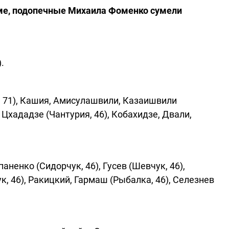
ме, подопечные Михаила Фоменко сумели
.
 71), Кашия, Амисулашвили, Казаишвили
, Цхададзе (Чантурия, 46), Кобахидзе, Двали,
ненко (Сидорчук, 46), Гусев (Шевчук, 46),
к, 46), Ракицкий, Гармаш (Рыбалка, 46), Селезнев