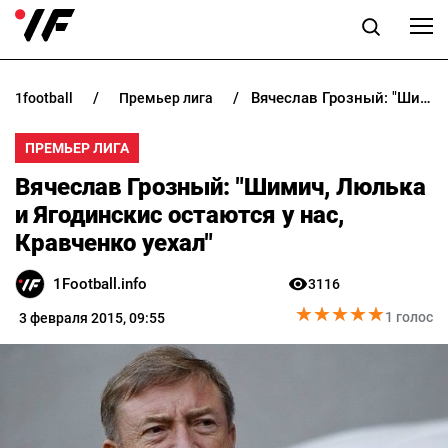
Вячеслав Грозный: "Шимич, Люлька и Ягодинскис остаются у нас, Кравченко уехал"
1football
премьер лига
НОВОСТИ
ПРЕМЬЕР ЛИГА
ПРОГНОЗЫ
Вячеслав Грозный: "Шимич, Люлька
БУКМЕКЕРЫ
и Ягодинскис остаются у нас,
Кравченко уехал"
КАЗИНО
1Football.info
3116
★
★
★
★
★
★
★
★
★
★
РАЗНОЕ
1 голос
3 февраля 2015, 09:55