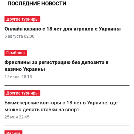
ПОСЛЕДНИЕ НОВОСТИ
Другие турниры
Онлайн казино с 18 лет для игроков с Украины
5 августа 02:00
Гемблинг
Фриспины за регистрацию без депозита в
казино Украины
17 июня 18:13
Другие турниры
Букмекерские конторы с 18 лет в Украине: где
можно делать ставки на спорт
25 мая 22:45
Разное