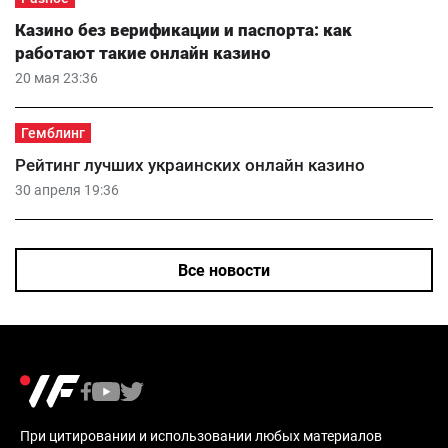
Казино без верификации и паспорта: как
работают такие онлайн казино
20 мая 23:36
Гемблинг
Рейтинг лучших украинских онлайн казино
30 апреля 19:36
Все новости
При цитировании и использовании любых материалов