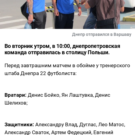
Днепр отправился в Варшаву
Во вторник утром, в 10:00, днепропетровская
команда отправилась в столицу Польши.
Перед завтрашним матчем в обойме у тренерского
штаба Днепра 22 футболиста:
Вратари:
Денис Бойко, Ян Лаштувка, Денис
Шелихов;
Защитники:
Александру Влад, Дуглас, Лео Матос,
Александр Сваток, Артем Федецкий, Евгений