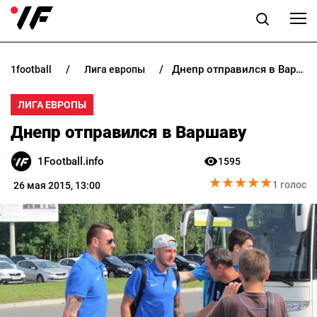
Днепр отправился в Варшаву
1football
лига европы
НОВОСТИ
ЛИГА ЕВРОПЫ
ПРОГНОЗЫ
Днепр отправился в Варшаву
БУКМЕКЕРЫ
1Football.info
1595
★
★
★
★
★
★
★
★
★
★
КАЗИНО
1 голос
26 мая 2015, 13:00
РАЗНОЕ