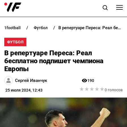
В репертуаре Переса: Реал бесплатно подпишет чемпиона Европы
1football
футбол
НОВОСТИ
ФУТБОЛ
ПРОГНОЗЫ
В репертуаре Переса: Реал
БУКМЕКЕРЫ
бесплатно подпишет чемпиона
Европы
КАЗИНО
Сергей Иванчук
190
★
★
★
★
★
★
★
★
★
★
РАЗНОЕ
0 голосов
25 июля 2024, 12:43
UK
RU