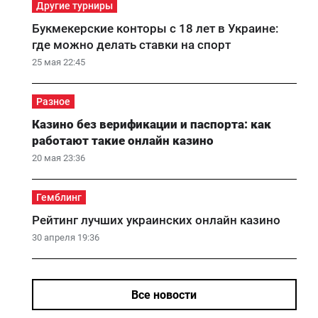
Другие турниры
Букмекерские конторы с 18 лет в Украине:
где можно делать ставки на спорт
25 мая 22:45
Разное
Казино без верификации и паспорта: как
работают такие онлайн казино
20 мая 23:36
Гемблинг
Рейтинг лучших украинских онлайн казино
30 апреля 19:36
Все новости