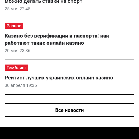
можно делать ставки на спорт
25 мая 22:45
Разное
Казино без верификации и паспорта: как
работают такие онлайн казино
20 мая 23:36
Гемблинг
Рейтинг лучших украинских онлайн казино
30 апреля 19:36
Все новости