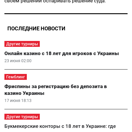
своем решении оспаривать решение суда.
ПОСЛЕДНИЕ НОВОСТИ
Другие турниры
Онлайн казино с 18 лет для игроков с Украины
23 июня 02:00
Гемблинг
Фриспины за регистрацию без депозита в
казино Украины
17 июня 18:13
Другие турниры
Букмекерские конторы с 18 лет в Украине: где