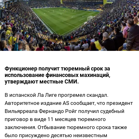
Функционер получит тюремный срок за
использование финансовых махинаций,
утверждают местные СМИ.
В испанской Ла Лиге прогремел скандал.
Авторитетное издание AS сообщает, что президент
Вильярреала Фернандо Ройг получил судебный
приговор в виде 11 месяцев тюремного
заключения. Отбывание тюремного срока также
было присуждено десятью неизвестным