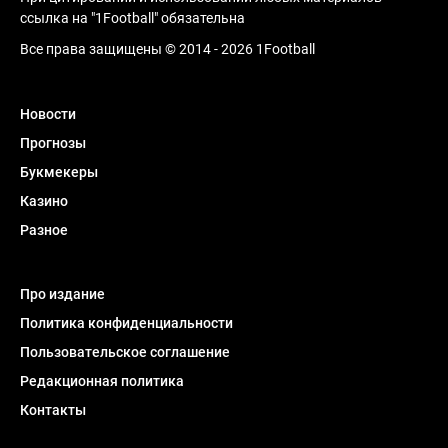
ссылка на "1Football" обязательна
Все права защищены © 2014 - 2026 1Football
Новости
Прогнозы
Букмекеры
Казино
Разное
Про издание
Политика конфиденциальности
Пользовательское соглашение
Редакционная политика
Контакты