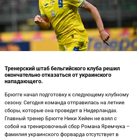
Тренерский штаб бельгийского клуба решил
окончательно отказаться от украинского
нападающего.
Брюгге начал подготовку к следующему клубному
сезону. Сегодня команда отправилась на летние
сборы, которые она проведет в Нидерландах.
Главный тренер Брюгге Ники Хейен не взял с
собой на тренировочный сбор Романа Яремчука –
фамилия украинского форварда отсутствует в