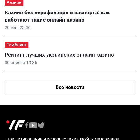
Разное
Казино без верификации и паспорта: как
работают такие онлайн казино
20 мая 23:36
Гемблинг
Рейтинг лучших украинских онлайн казино
30 апреля 19:36
Все новости
При цитировании и использовании любых материалов