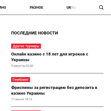
ИНО
РАЗНОЕ
UK
RU
ПОСЛЕДНИЕ НОВОСТИ
Другие турниры
Онлайн казино с 18 лет для игроков с
Украины
5 августа 02:00
Гемблинг
Фриспины за регистрацию без депозита в
казино Украины
17 июня 18:13