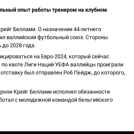
ельный опыт работы тренером на клубном
рейг Беллами. О назначении 44-летнего
ил валлийский футбольный союз. Стороны
 до 2028 года.
ицироваться на Евро-2024, который сейчас
й по квоте Лиги Наций УЕФА валлийцы проиграли
 отставку был отправлен Роб Пейдж, до которого,
ернли Крейг Беллами исполнял обязанности
аботал с молодежной командой бельгийского