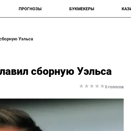
ПРОГНОЗЫ
БУКМЕКЕРЫ
КАЗ
сборную Уэльса
главил сборную Уэльса
★
★
★
★
★
★
★
★
★
★
0 голосов