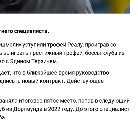
тнего специалиста.
«шмели» уступили трофей Реалу, проиграв со
ь выиграть престижный трофей, боссы клуба из
о с Эдином Терзичем.
ает, что в ближайшее время руководство
одписать новый контракт. Действующее
заняла итоговое пятое место, попав в следующий
б из Дортмунда в 2022 году. До этого специалист
ба.