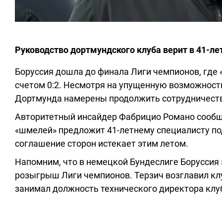
Руководство дортмундского клуба верит в 41-ле
Боруссия дошла до финала Лиги чемпионов, где 
счетом 0:2. Несмотря на упущенную возможност
Дортмунда намерены продолжить сотрудничеств
Авторитетный инсайдер Фабрицио Романо сообщ
«шмелей» предложит 41-летнему специалисту п
соглашение сторон истекает этим летом.
Напомним, что в немецкой Бундеслиге Боруссия 
розыгрыш Лиги чемпионов. Терзич возглавил клу
занимал должность технического директора клу