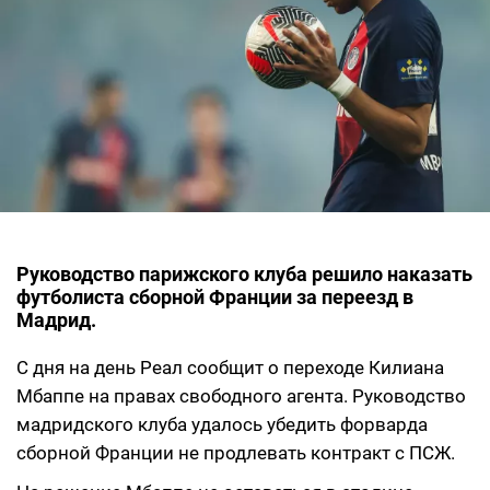
Руководство парижского клуба решило наказать
футболиста сборной Франции за переезд в
Мадрид.
С дня на день Реал сообщит о переходе Килиана
Мбаппе на правах свободного агента. Руководство
мадридского клуба удалось убедить форварда
сборной Франции не продлевать контракт с ПСЖ.