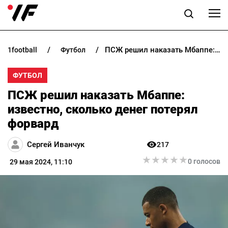
ПСЖ решил наказать Мбаппе: известно, сколько денег потерял форвард
1football
футбол
НОВОСТИ
ФУТБОЛ
ПРОГНОЗЫ
ПСЖ решил наказать Мбаппе:
БУКМЕКЕРЫ
известно, сколько денег потерял
форвард
КАЗИНО
Сергей Иванчук
217
★
★
★
★
★
★
★
★
★
★
РАЗНОЕ
0 голосов
29 мая 2024, 11:10
UK
RU