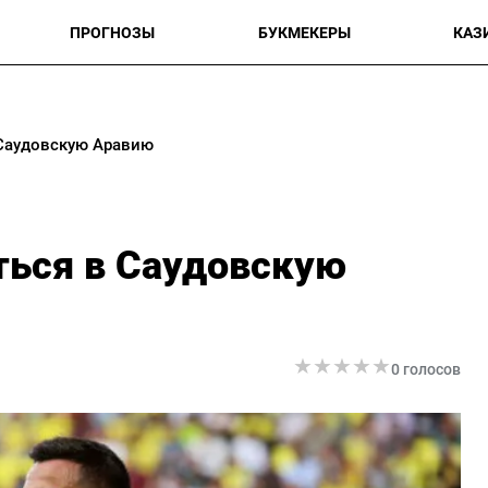
ПРОГНОЗЫ
БУКМЕКЕРЫ
КАЗ
 Саудовскую Аравию
ться в Саудовскую
★
★
★
★
★
★
★
★
★
★
0 голосов