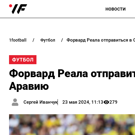
НОВОСТИ
Форвард Реала отправиться в
1football
футбол
ФУТБОЛ
Форвард Реала отправи
Аравию
Сергей Иванчук
23 мая 2024, 11:13
279