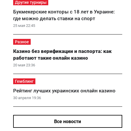
Другие турниры
Букмекерские конторы с 18 лет в Украине:
где можно делать ставки на спорт
25 мая 22:45
Разное
Казино без верификации и паспорта: как
работают такие онлайн казино
20 мая 23:36
Гемблинг
Рейтинг лучших украинских онлайн казино
30 апреля 19:36
Все новости