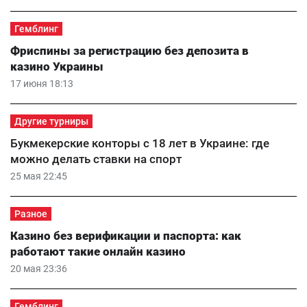
Гемблинг
Фриспины за регистрацию без депозита в
казино Украины
17 июня 18:13
Другие турниры
Букмекерские конторы с 18 лет в Украине: где
можно делать ставки на спорт
25 мая 22:45
Разное
Казино без верификации и паспорта: как
работают такие онлайн казино
20 мая 23:36
Гемблинг