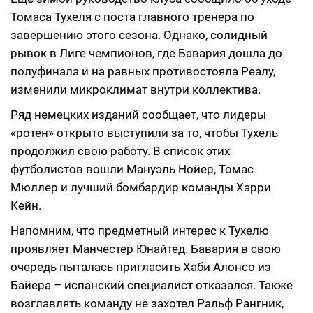
Томаса Тухеля с поста главного тренера по
завершению этого сезона. Однако, солидный
рывок в Лиге чемпионов, где Бавария дошла до
полуфинала и на равных противостояла Реалу,
изменили микроклимат внутри коллектива.
Ряд немецких изданий сообщает, что лидеры
«ротен» открыто выступили за то, чтобы Тухель
продолжил свою работу. В список этих
футболистов вошли Мануэль Нойер, Томас
Мюллер и лучший бомбардир команды Харри
Кейн.
Напомним, что предметный интерес к Тухелю
проявляет Манчестер Юнайтед. Бавария в свою
очередь пыталась пригласить Хаби Алонсо из
Байера – испанский специалист отказался. Также
возглавлять команду не захотел Ральф Рангник,