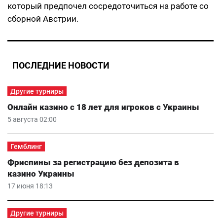
который предпочел сосредоточиться на работе со
сборной Австрии.
ПОСЛЕДНИЕ НОВОСТИ
Другие турниры
Онлайн казино с 18 лет для игроков с Украины
5 августа 02:00
Гемблинг
Фриспины за регистрацию без депозита в
казино Украины
17 июня 18:13
Другие турниры