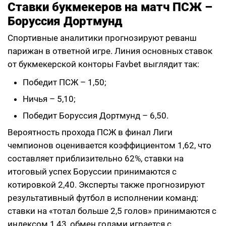
Ставки букмекеров на матч ПСЖ –
Боруссия Дортмунд
Спортивные аналитики прогнозируют реванш
парижан в ответной игре. Линия основных ставок
от букмекерской конторы Favbet выглядит так:
Победит ПСЖ – 1,50;
Ничья – 5,10;
Победит Боруссия Дортмунд – 6,50.
Вероятность прохода ПСЖ в финал Лиги
чемпионов оценивается коэффициентом 1,62, что
составляет приблизительно 62%, ставки на
итоговый успех Боруссии принимаются с
котировкой 2,40. Эксперты также прогнозируют
результативный футбол в исполнении команд:
ставки на «тотал больше 2,5 голов» принимаются с
индексом 1,43, обмен голами играется с