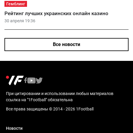
Гемблинг
Рейтинг лучших украинских онлайн казино
30 апреля 19:36
Все новости
При цитировании и использовании любых материалов
ссылка на "1Football" обязательна
Все права защищены © 2014 - 2026 1Football
Новости