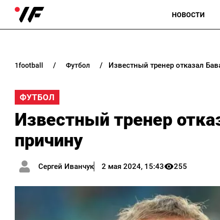
НОВОСТИ
Известный тренер отказал Бав
1football
футбол
ФУТБОЛ
Известный тренер отказ
причину
Сергей Иванчук
2 мая 2024, 15:43
255