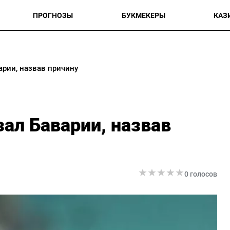
ПРОГНОЗЫ
БУКМЕКЕРЫ
КАЗ
арии, назвав причину
ал Баварии, назвав
★
★
★
★
★
★
★
★
★
★
0 голосов