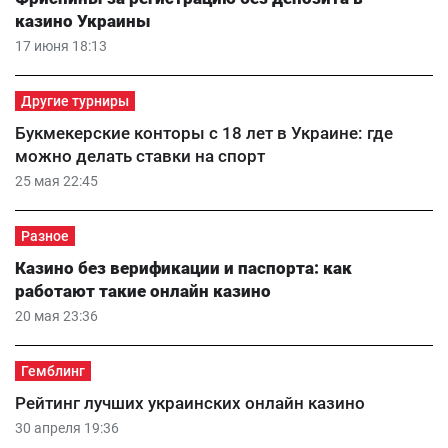
казино Украины
17 июня 18:13
Другие турниры
Букмекерские конторы с 18 лет в Украине: где
можно делать ставки на спорт
25 мая 22:45
Разное
Казино без верификации и паспорта: как
работают такие онлайн казино
20 мая 23:36
Гемблинг
Рейтинг лучших украинских онлайн казино
30 апреля 19:36