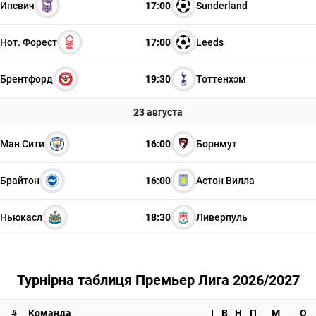
Ипсвич
17:00
Sunderland
Нот. Форест
17:00
Leeds
Брентфорд
19:30
Тоттенхэм
23 августа
Ман Сити
16:00
Борнмут
Брайтон
16:00
Астон Вилла
Ньюкасл
18:30
Ливерпуль
Турнірна таблиця Премьер Лига 2026/2027
#
Команда
І
В
Н
П
М
О