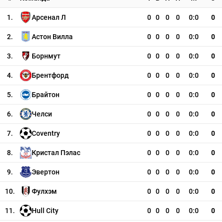
1.
Арсенал Л
0
0
0
0
0:0
0
2.
Астон Вилла
0
0
0
0
0:0
0
3.
Борнмут
0
0
0
0
0:0
0
4.
Брентфорд
0
0
0
0
0:0
0
5.
Брайтон
0
0
0
0
0:0
0
6.
Челси
0
0
0
0
0:0
0
7.
Coventry
0
0
0
0
0:0
0
8.
Кристал Пэлас
0
0
0
0
0:0
0
9.
Эвертон
0
0
0
0
0:0
0
10.
Фулхэм
0
0
0
0
0:0
0
11.
Hull City
0
0
0
0
0:0
0