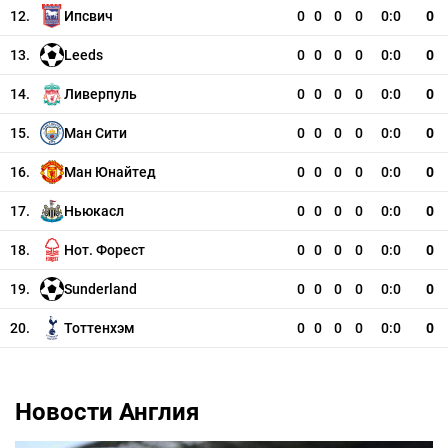
12.
Ипсвич
0
0
0
0
0:0
0
13.
Leeds
0
0
0
0
0:0
0
14.
Ливерпуль
0
0
0
0
0:0
0
15.
Ман Сити
0
0
0
0
0:0
0
16.
Ман Юнайтед
0
0
0
0
0:0
0
17.
Ньюкасл
0
0
0
0
0:0
0
18.
Нот. Форест
0
0
0
0
0:0
0
19.
Sunderland
0
0
0
0
0:0
0
20.
Тоттенхэм
0
0
0
0
0:0
0
Новости Англия