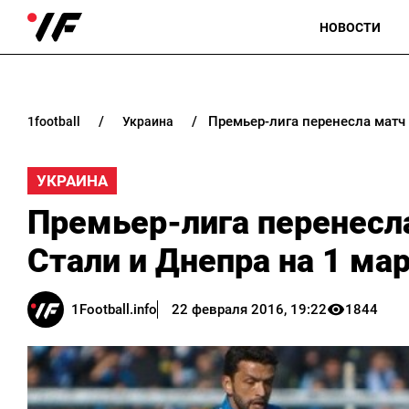
НОВОСТИ
Премьер-лига перенесла матч 
1football
украина
УКРАИНА
Премьер-лига перенесл
Стали и Днепра на 1 ма
1Football.info
22 февраля 2016, 19:22
1844