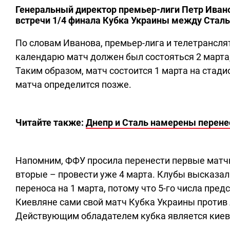
Генеральный директор премьер-лиги Петр Иван
встречи 1/4 финала Кубка Украины между Стал
По словам Иванова, премьер-лига и телетрансля
календарю матч должен был состояться 2 марта,
Таким образом, матч состоится 1 марта на стад
матча определится позже.
Читайте также:
Днепр и Сталь намерены перене
Напомним, ФФУ просила перенести первые матчи
вторые – провести уже 4 марта. Клубы высказа
переноса на 1 марта, потому что 5-го числа пре
Киевляне сами свой матч Кубка Украины против 
Действующим обладателем кубка является киев