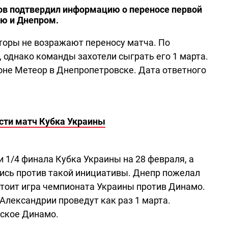
ов подтвердил информацию о переносе первой
ью и Днепром.
торы не возражают переносу матча. По
 однако команды захотели сыграть его 1 марта.
ионе Метеор в Днепропетровске. Дата ответного
сти матч Кубка Украины
 1/4 финала Кубка Украины на 28 февраля, а
лись против такой инициативы. Днепр пожелал
дстоит игра чемпионата Украины против Динамо.
Александрии проведут как раз 1 марта.
ское Динамо.