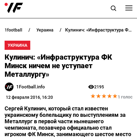
Кулинич: «Инфраструктура ФК Минск ничем не уступает Металлургу»
1football
украина
НОВОСТИ
УКРАИНА
ПРОГНОЗЫ
Кулинич: «Инфраструктура ФК
БУКМЕКЕРЫ
Минск ничем не уступает
Металлургу»
КАЗИНО
1Football.info
2195
★
★
★
★
★
★
★
★
★
★
РАЗНОЕ
1 голос
12 февраля 2016, 16:20
Сергей Кулинич, который стал известен
украинскому болельщику по выступлениям за
Металлург в первой части нынешнего
чемпионата, позавчера официально стал
игроком ФК Минск, занимающего шестое место