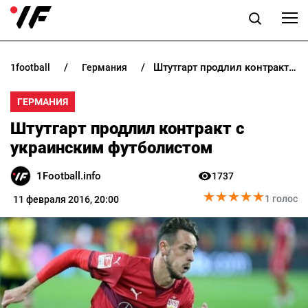
Штутгарт продлил контракт с украинским футболистом
1football
германия
НОВОСТИ
ГЕРМАНИЯ
ПРОГНОЗЫ
Штутгарт продлил контракт с
БУКМЕКЕРЫ
украинским футболистом
1Football.info
1737
КАЗИНО
★
★
★
★
★
★
★
★
★
★
1 голос
11 февраля 2016, 20:00
РАЗНОЕ