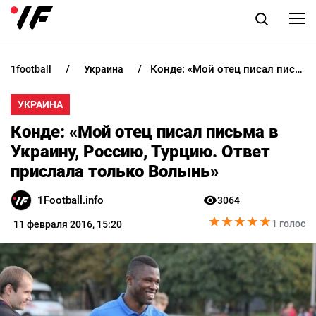
Конде: «Мой отец писал письма в Украину, Россию, Турцию. Ответ прислала только Волынь»
1football
украина
НОВОСТИ
УКРАИНА
ПРОГНОЗЫ
Конде: «Мой отец писал письма в
БУКМЕКЕРЫ
Украину, Россию, Турцию. Ответ
прислала только Волынь»
КАЗИНО
1Football.info
3064
★
★
★
★
★
★
★
★
★
★
РАЗНОЕ
1 голос
11 февраля 2016, 15:20