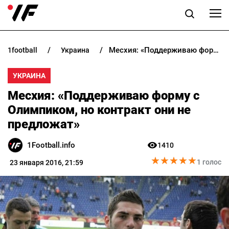
Месхия: «Поддерживаю форму с Олимпиком, но контракт они не предложат»
1football
украина
НОВОСТИ
УКРАИНА
ПРОГНОЗЫ
Месхия: «Поддерживаю форму с
БУКМЕКЕРЫ
Олимпиком, но контракт они не
предложат»
КАЗИНО
1Football.info
1410
★
★
★
★
★
★
★
★
★
★
РАЗНОЕ
1 голос
23 января 2016, 21:59