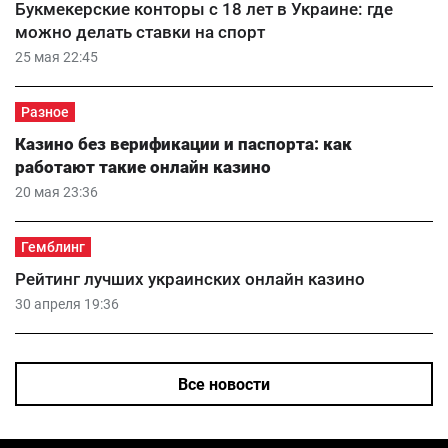
Букмекерские конторы с 18 лет в Украине: где
можно делать ставки на спорт
25 мая 22:45
Разное
Казино без верификации и паспорта: как
работают такие онлайн казино
20 мая 23:36
Гемблинг
Рейтинг лучших украинских онлайн казино
30 апреля 19:36
Все новости