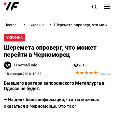
Шеремета опроверг, что может перейти в Черноморец
1football
украина
НОВОСТИ
УКРАИНА
ПРОГНОЗЫ
Шеремета опроверг, что может
БУКМЕКЕРЫ
перейти в Черноморец
1Football.info
2013
КАЗИНО
★
★
★
★
★
★
★
★
★
★
1 голос
18 января 2016, 12:32
РАЗНОЕ
Бывшего вратаря запорожского Металлурга в
Одессе не будет.
— На днях была информация, что ты можешь
оказаться в Черноморце. Это так?