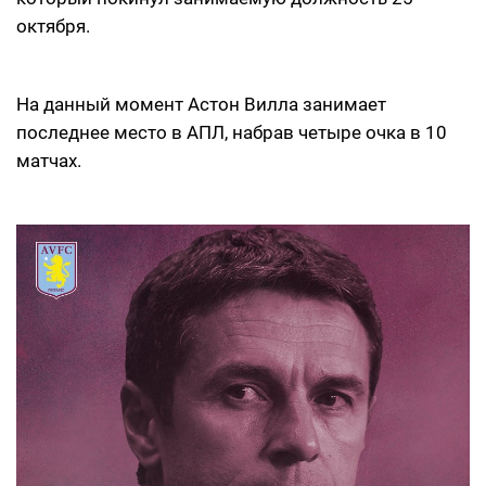
октября.
На данный момент Астон Вилла занимает
последнее место в АПЛ, набрав четыре очка в 10
матчах.