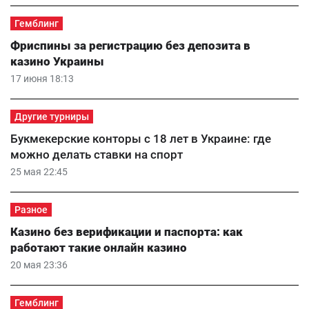
Гемблинг
Фриспины за регистрацию без депозита в
казино Украины
17 июня 18:13
Другие турниры
Букмекерские конторы с 18 лет в Украине: где
можно делать ставки на спорт
25 мая 22:45
Разное
Казино без верификации и паспорта: как
работают такие онлайн казино
20 мая 23:36
Гемблинг