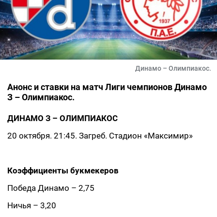
Динамо – Олимпиакос.
Анонс и ставки на матч Лиги чемпионов Динамо
З – Олимпиакос.
ДИНАМО З – ОЛИМПИАКОС
20 октября. 21:45. Загреб. Стадион «Максимир»
Коэффициенты букмекеров
Победа Динамо – 2,75
Ничья – 3,20