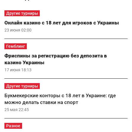
Другие турниры
Онлайн казино с 18 лет для игроков с Украины
23 июня 02:00
Гемблинг
Фриспины за регистрацию без депозита в
казино Украины
17 июня 18:13
Другие турниры
Букмекерские конторы с 18 лет в Украине: где
можно делать ставки на спорт
25 мая 22:45
Разное