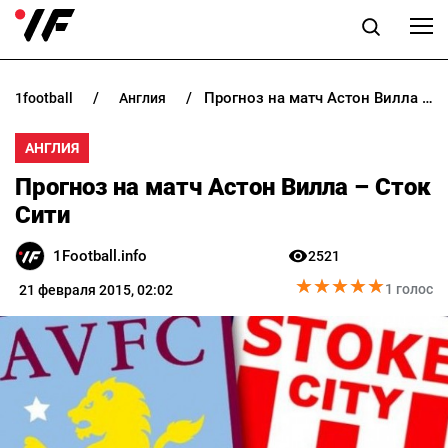
Прогноз на матч Астон Вилла – Сток Сити
1football
англия
НОВОСТИ
АНГЛИЯ
ПРОГНОЗЫ
Прогноз на матч Астон Вилла – Сток
БУКМЕКЕРЫ
Сити
1Football.info
2521
КАЗИНО
★
★
★
★
★
★
★
★
★
★
1 голос
21 февраля 2015, 02:02
РАЗНОЕ