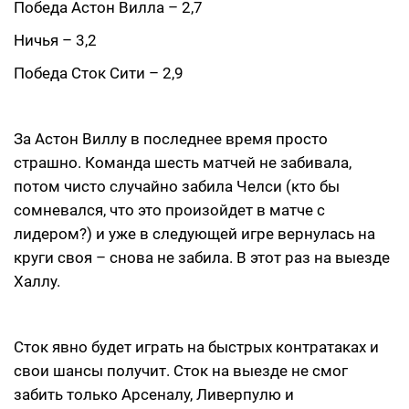
Победа Астон Вилла – 2,7
Ничья – 3,2
Победа Сток Сити – 2,9
За Астон Виллу в последнее время просто
страшно. Команда шесть матчей не забивала,
потом чисто случайно забила Челси (кто бы
сомневался, что это произойдет в матче с
лидером?) и уже в следующей игре вернулась на
круги своя – снова не забила. В этот раз на выезде
Халлу.
Сток явно будет играть на быстрых контратаках и
свои шансы получит. Сток на выезде не смог
забить только Арсеналу, Ливерпулю и