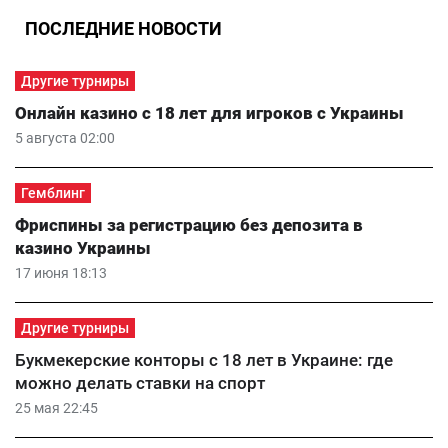
ПОСЛЕДНИЕ НОВОСТИ
Другие турниры
Онлайн казино с 18 лет для игроков с Украины
5 августа 02:00
Гемблинг
Фриспины за регистрацию без депозита в
казино Украины
17 июня 18:13
Другие турниры
Букмекерские конторы с 18 лет в Украине: где
можно делать ставки на спорт
25 мая 22:45