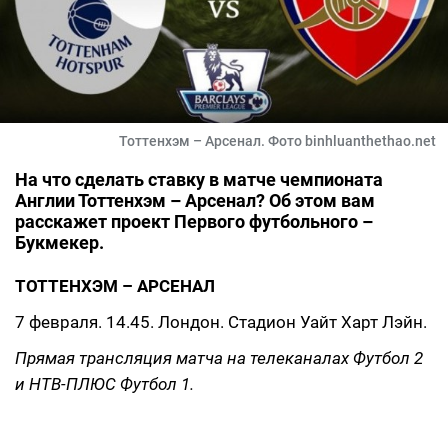
Тоттенхэм – Арсенал. Фото binhluanthethao.net
На что сделать ставку в матче чемпионата
Англии Тоттенхэм – Арсенал? Об этом вам
расскажет проект Первого футбольного –
Букмекер.
ТОТТЕНХЭМ – АРСЕНАЛ
7 февраля. 14.45. Лондон. Стадион Уайт Харт Лэйн.
Прямая трансляция матча на телеканалах Футбол 2
и НТВ-ПЛЮС Футбол 1.