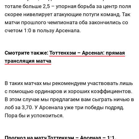
тотале больше 2,5 – упорная борьба за центр поля
скорее нивелирует атакующие потуги команд. Так
матчи прошлого чемпионата оба закончились со
счетом 1:0 в пользу Арсенала.
Смотрите также:
Тоттенхэм – Арсенал: прямая
трансляция матча
В таких матчах мы рекомендуем участвовать лишь
с помощью ординаров и хороших коэффициентов.
В этом случае мы предлагаем вам сыграть ничью в
лоб за 3,70. У Арсенала уже три победы подряд.
Пора бы и успокоиться.
Прогноз на матч Тоттенхэм – Арсенал – 1:1.