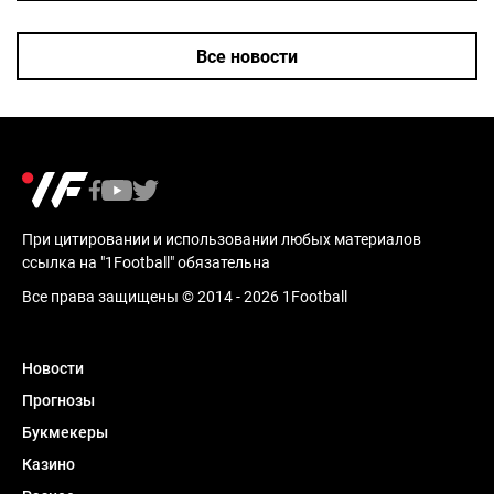
Все новости
При цитировании и использовании любых материалов
ссылка на "1Football" обязательна
Все права защищены © 2014 - 2026 1Football
Новости
Прогнозы
Букмекеры
Казино