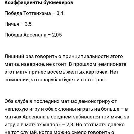
Коэффициенты букмекеров
Победа Тоттенхэма – 3,4
Ничья – 3,5
Победа Арсенала – 2,05
Лишний раз говорить о принципиальности этого
матча, наверное, не стоит. В прошлом чемпионате
этот матч принес восемь желтых карточек. Нет
сомнений, что «заруба» будет и в этот раз.
Оба клуба в последних матчах демонстрируют
неплохую игру и оба склонны играть на больше – в
матчах Арсенала в среднем забивается три мяча за
игру, а в матчах «шпор» – 2,8. Но этот матч далеко
не тот случай, когда можно смело говорить о