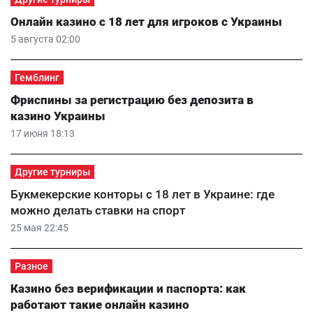
Онлайн казино с 18 лет для игроков с Украины
5 августа 02:00
Гемблинг
Фриспины за регистрацию без депозита в
казино Украины
17 июня 18:13
Другие турниры
Букмекерские конторы с 18 лет в Украине: где
можно делать ставки на спорт
25 мая 22:45
Разное
Казино без верификации и паспорта: как
работают такие онлайн казино