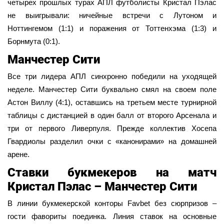
четырех прошлых турах АПЛ футболисты Кристал Пэлас
не выигрывали: ничейные встречи с Лутоном и
Ноттингемом (1:1) и поражения от Тоттенхэма (1:3) и
Борнмута (0:1).
Манчестер Сити
Все три лидера АПЛ синхронно победили на уходящей
неделе. Манчестер Сити буквально смял на своем поле
Астон Виллу (4:1), оставшись на третьем месте турнирной
таблицы с дистанцией в один балл от второго Арсенала и
три от первого Ливерпуля. Прежде коллектив Хосепа
Гвардиолы разделил очки с «канонирами» на домашней
арене.
Ставки букмекеров на матч
Кристал Пэлас – Манчестер Сити
В линии букмекерской конторы Favbet без сюрпризов –
гости фавориты поединка. Линия ставок на основные