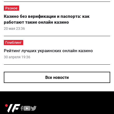
Разное
Казино без верификации и паспорта: как
работают такие онлайн казино
20 мая 23:36
Гемблинг
Рейтинг лучших украинских онлайн казино
30 апреля 19:36
Все новости