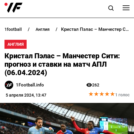
Кристал Пэлас – Манчестер Сити: прогноз и ставки на матч АПЛ (06.04.2024)
1football
англия
НОВОСТИ
АНГЛИЯ
ПРОГНОЗЫ
Кристал Пэлас – Манчестер Сити:
БУКМЕКЕРЫ
прогноз и ставки на матч АПЛ
(06.04.2024)
КАЗИНО
1Football.info
262
★
★
★
★
★
★
★
★
★
★
РАЗНОЕ
1 голос
5 апреля 2024, 13:47