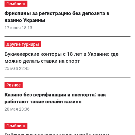
Гемблинг
Фриспины за регистрацию без депозита в
казино Украины
17 июня 18:13
Другие турниры
Букмекерские конторы с 18 лет в Украине: где
можно делать ставки на спорт
25 мая 22:45
Разное
Казино без верификации и паспорта: как
работают такие онлайн казино
20 мая 23:36
Гемблинг