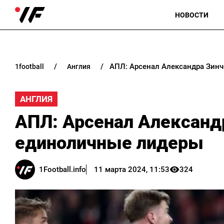
НОВОСТИ
АПЛ: Арсенал Александра Зин
1football
англия
АНГЛИЯ
АПЛ: Арсенал Александ
единоличные лидеры
1Football.info
11 марта 2024, 11:53
324