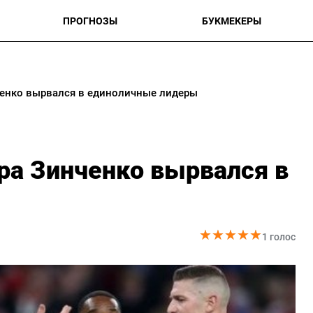
ПРОГНОЗЫ
БУКМЕКЕРЫ
ченко вырвался в единоличные лидеры
ра Зинченко вырвался в
★
★
★
★
★
★
★
★
★
★
1 голос