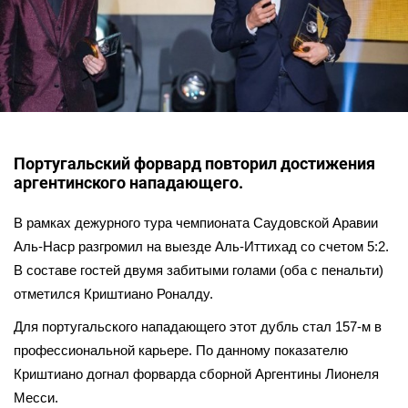
Португальский форвард повторил достижения
аргентинского нападающего.
В рамках дежурного тура чемпионата Саудовской Аравии
Аль-Наср разгромил на выезде Аль-Иттихад со счетом 5:2.
В составе гостей двумя забитыми голами (оба с пенальти)
отметился Криштиано Роналду.
Для португальского нападающего этот дубль стал 157-м в
профессиональной карьере. По данному показателю
Криштиано догнал форварда сборной Аргентины Лионеля
Месси.