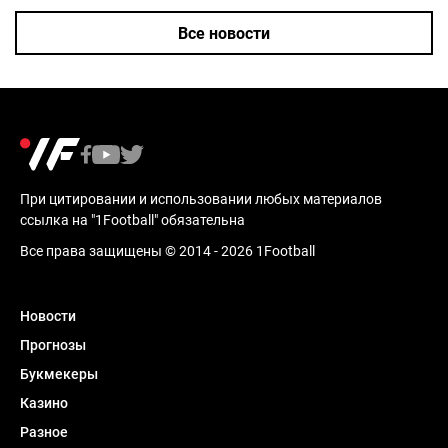
Все новости
При цитировании и использовании любых материалов
ссылка на "1Football" обязательна
Все права защищены © 2014 - 2026 1Football
Новости
Прогнозы
Букмекеры
Казино
Разное