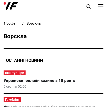
Ворскла
1football
НОВИНИ
Ворскла
ПРОГНОЗИ
БУКМЕКЕРИ
ОСТАННІ НОВИНИ
КАЗИНО
Інші турніри
РІЗНЕ
Українські онлайн казино з 18 років
5 серпня 02:00
RU
UK
Гемблінг