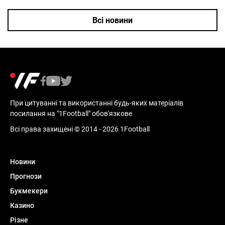
Всі новини
При цитуванні та використанні будь-яких матеріалів
посилання на "1Football" обов'язкове
Всі права захищені © 2014 - 2026 1Football
Новини
Прогнози
Букмекери
Казино
Різне