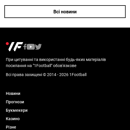
Всі новини
При цитуванні та використанні будь-яких матеріалів
посилання на "1Football" обов'язкове
Всі права захищені © 2014 - 2026 1Football
Новини
Прогнози
Букмекери
Казино
Різне