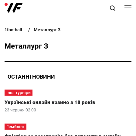
Металлург З
1football
НОВИНИ
Металлург З
ПРОГНОЗИ
БУКМЕКЕРИ
ОСТАННІ НОВИНИ
КАЗИНО
Інші турніри
РІЗНЕ
Українські онлайн казино з 18 років
23 червня 02:00
RU
UK
Гемблінг