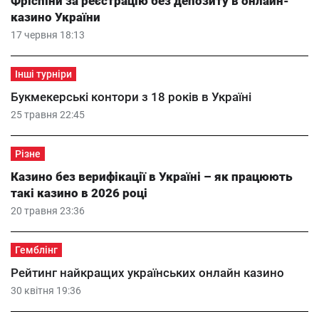
Фріспіни за реєстрацію без депозиту в онлайн-
казино України
17 червня 18:13
Інші турніри
Букмекерські контори з 18 років в Україні
25 травня 22:45
Різне
Казино без верифікації в Україні – як працюють
такі казино в 2026 році
20 травня 23:36
Гемблінг
Рейтинг найкращих українських онлайн казино
30 квітня 19:36