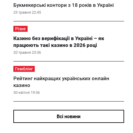
Букмекерські контори з 18 років в Україні
25 травня 22:45
Різне
Казино без верифікації в Україні – як
працюють такі казино в 2026 році
20 травня 23:36
Гемблінг
Рейтинг найкращих українських онлайн
казино
30 квітня 19:36
Всі новини