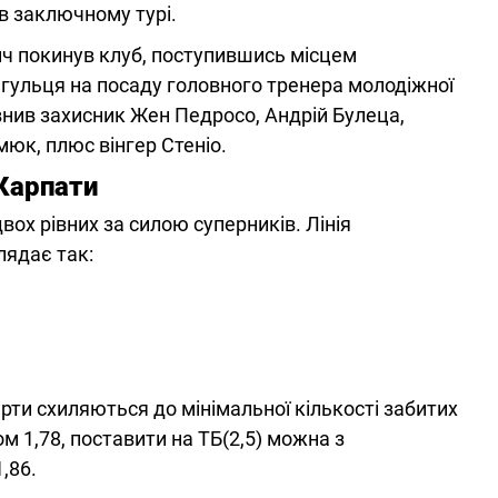
в заключному турі.
ич покинув клуб, поступившись місцем
гульця на посаду головного тренера молодіжної
внив захисник Жен Педросо, Андрій Булеца,
юк, плюс вінгер Стеніо.
 Карпати
ох рівних за силою суперників. Лінія
лядає так:
ерти схиляються до мінімальної кількості забитих
том 1,78, поставити на ТБ(2,5) можна з
,86.