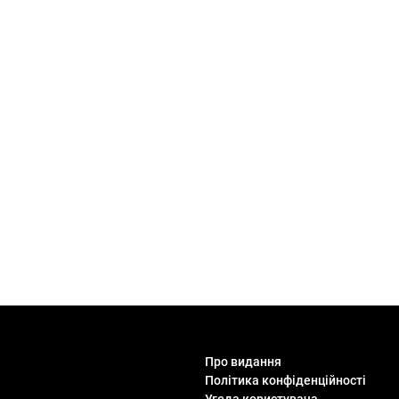
Про видання
Політика конфіденційності