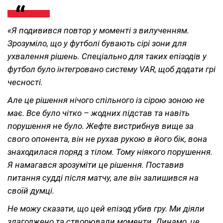
«Я подивився повтор у моменті з вилученням.
Зрозуміло, що у футболі бувають сірі зони для
ухвалення рішень. Спеціально для таких епізодів у
футбол було інтегровано систему VAR, щоб додати грі
чесності.
Але це рішення нічого спільного із сірою зоною не
має. Все було чітко – жодних підстав та навіть
порушення не було. Жефте вистрибнув вище за
свого опонента, він не рухав рукою в його бік, вона
знаходилася поряд з тілом. Тому ніякого порушення.
Я намагався зрозуміти це рішення. Поставив
питання судді після матчу, але він залишився на
своїй думці.
Не можу сказати, що цей епізод убив гру. Ми діяли
злагоджено та створювали моменти. Динамо, це