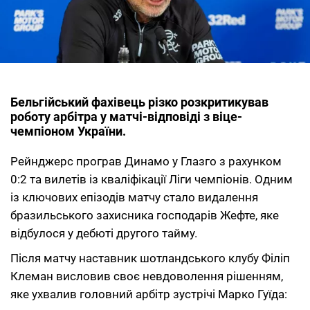
Бельгійський фахівець різко розкритикував
роботу арбітра у матчі-відповіді з віце-
чемпіоном України.
Рейнджерс програв Динамо у Глазго з рахунком
0:2 та вилетів із кваліфікації Ліги чемпіонів. Одним
із ключових епізодів матчу стало видалення
бразильського захисника господарів Жефте, яке
відбулося у дебюті другого тайму.
Після матчу наставник шотландського клубу Філіп
Клеман висловив своє невдоволення рішенням,
яке ухвалив головний арбітр зустрічі Марко Гуїда: