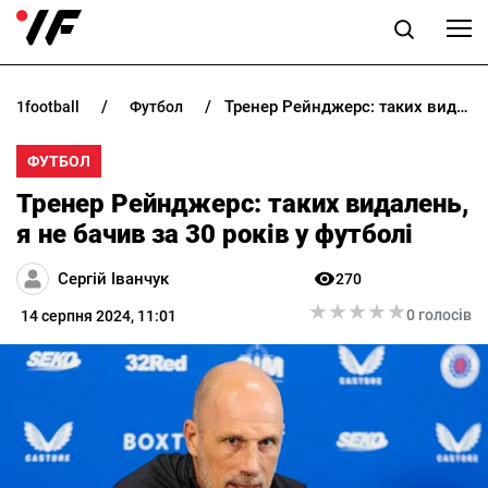
Тренер Рейнджерс: таких видалень, я не бачив за 30 років у футболі
1football
футбол
НОВИНИ
ФУТБОЛ
ПРОГНОЗИ
Тренер Рейнджерс: таких видалень,
БУКМЕКЕРИ
я не бачив за 30 років у футболі
Сергій Іванчук
270
КАЗИНО
★
★
★
★
★
★
★
★
★
★
0 голосів
14 серпня 2024, 11:01
РІЗНЕ
RU
UK