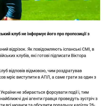
ький клуб не інформує його про пропозиції з
шний відрізок. Як повідомляють іспанські СМІ, в
йських клубів, які готові підписати Віктора
клуб відповів відмовою, чим роздратував
ов мріє виступити в АПЛ, а саме грати за один з
України не збирається форсувати події і, тим
найближчі дні агенти гравця проведуть зустріч з
и всі нюанси та обсудити подальшу кар'єру 26-