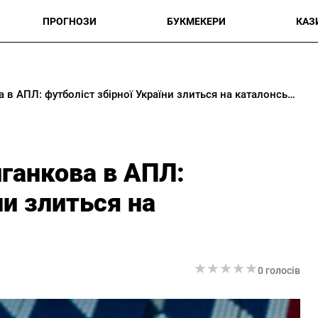
ПРОГНОЗИ
БУКМЕКЕРИ
КАЗ
Жирона не відпускає Циганкова в АПЛ: футболіст збірної України злиться на каталонський клуб
ганкова в АПЛ:
ни злиться на
★
★
★
★
★
★
★
★
★
★
0 голосів