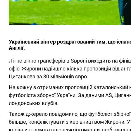
Український вінгер роздратований тим, що іспанс
Англії.
Літнє вікно трансферів в Європі виходить на фіні
офісі Жирони надійшло кілька пропозицій від англі
Циганкова за 30 мільйонів євро.
На кожну з отриманих пропозицій каталонський 
футболіста зборної України. За даними AS, Циганк
лондонських клубів.
Також джерело повідомило, що футболіст збірної 
більше, конфліктувати з керівництвом Жирони. У 
керівництвом каталонської команди, щоб владнат