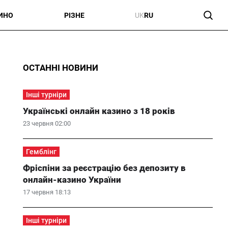
ИНО
РІЗНЕ
UK
RU
ОСТАННІ НОВИНИ
Інші турніри
Українські онлайн казино з 18 років
23 червня 02:00
Гемблінг
Фріспіни за реєстрацію без депозиту в
онлайн-казино України
17 червня 18:13
Інші турніри