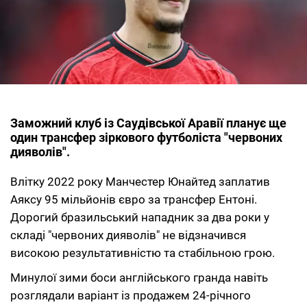
Заможний клуб із Саудівської Аравії планує ще
один трансфер зіркового футболіста "червоних
дияволів".
Влітку 2022 року Манчестер Юнайтед заплатив
Аяксу 95 мільйонів євро за трансфер Ентоні.
Дорогий бразильський нападник за два роки у
складі "червоних дияволів" не відзначився
високою результативністю та стабільною грою.
Минулої зими боси англійського гранда навіть
розглядали варіант із продажем 24-річного