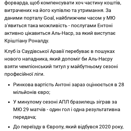
форварда, щоб компенсувати хоч частину коштів,
витрачених на його купівлю та утримання. За
даними порталу Goal, найближчим часом у МЮ
з'явиться така можливість - послугами Ентоні
активно цікавиться Аль-Наср, за який виступає
Кріштіану Роналду.
Клуб із Саудівської Аравії перебуває в пошуках
нового нападника, який допоміг би Аль-Насру
взяти чемпіонський титул у майбутньому сезоні
професійної ліги.
Ринкова вартість Антоні зараз оцінюється в 28
мільйонів євро;
У минулому сезоні АПЛ бразилець зіграв за
МЮ 29 матчів - один гол і одна результативна
передача;
До переїзду в Європу, який відбувся 2020 року,