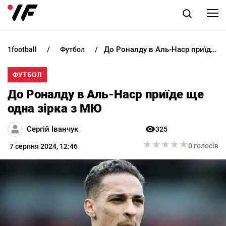
До Роналду в Аль-Наср приїде ще одна зірка з МЮ
1football
футбол
НОВИНИ
ФУТБОЛ
ПРОГНОЗИ
До Роналду в Аль-Наср приїде ще
БУКМЕКЕРИ
одна зірка з МЮ
Сергій Іванчук
325
КАЗИНО
★
★
★
★
★
★
★
★
★
★
0 голосів
7 серпня 2024, 12:46
РІЗНЕ
RU
UK