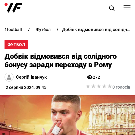
Добвік відмовився від солідного бонусу заради переходу в Рому
1football
футбол
НОВИНИ
ФУТБОЛ
ПРОГНОЗИ
Добвік відмовився від солідного
БУКМЕКЕРИ
бонусу заради переходу в Рому
Сергій Іванчук
272
КАЗИНО
★
★
★
★
★
★
★
★
★
★
0 голосів
2 серпня 2024, 09:45
РІЗНЕ
RU
UK