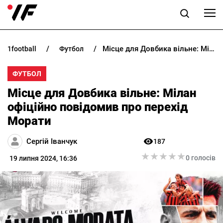
Місце для Довбика вільне: Мілан офіційно повідомив про перехід Морати
1football
футбол
НОВИНИ
ФУТБОЛ
ПРОГНОЗИ
Місце для Довбика вільне: Мілан
БУКМЕКЕРИ
офіційно повідомив про перехід
Морати
КАЗИНО
Сергій Іванчук
187
★
★
★
★
★
★
★
★
★
★
РІЗНЕ
0 голосів
19 липня 2024, 16:36
RU
UK