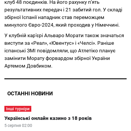
клуб 48 поєдинків. На його рахунку п'ять
результативних передач і 21 забитий гол. У складі
збірної Іспанії нападник став переможцем
минулого Євро-2024, який проходив у Німеччині.
У клубній кар'єрі Альваро Морати також значаться
виступи за «Реал», «Ювентус» і «Челсі». Раніше
іспанські ЗМІ повідомляли, що Атлетіко планує
замінити Морату форвардом збірної України
Артемом Довбиком.
ОСТАННІ НОВИНИ
Інші турніри
Українські онлайн казино з 18 років
5 серпня 02:00