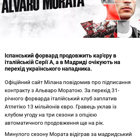
Іспанський форвард продовжить кар'єру в
італійській Серії A, а в Мадриді очікують на
перехід українського нападника.
Офіційний сайт Мілана повідомив про підписання
контракту з Альваро Моратою. За перехід 31-
річного форварда італійський клуб заплатив
Атлетіко 13 мільйонів євро. Гравець уклав із
клубом угоду на три сезони з опцією
автоматичного продовження ще на рік.
Минулого сезону Мората відіграв за мадридський