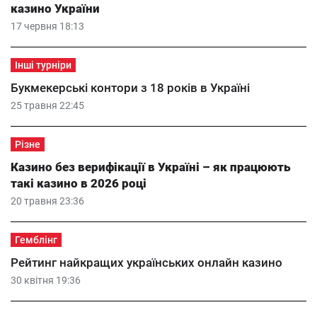
казино України
17 червня 18:13
Інші турніри
Букмекерські контори з 18 років в Україні
25 травня 22:45
Різне
Казино без верифікації в Україні – як працюють
такі казино в 2026 році
20 травня 23:36
Гемблінг
Рейтинг найкращих українських онлайн казино
30 квітня 19:36