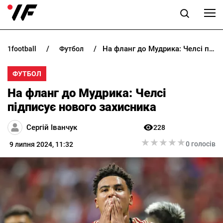
На фланг до Мудрика: Челсі підписує нового захисника
1football
футбол
НОВИНИ
ФУТБОЛ
ПРОГНОЗИ
На фланг до Мудрика: Челсі
БУКМЕКЕРИ
підписує нового захисника
Сергій Іванчук
228
КАЗИНО
★
★
★
★
★
★
★
★
★
★
0 голосів
9 липня 2024, 11:32
РІЗНЕ
RU
UK