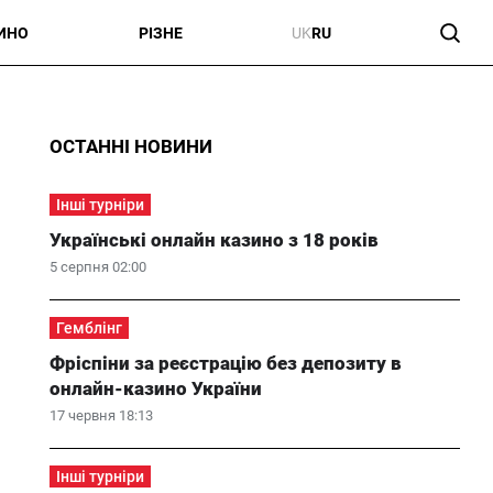
ИНО
РІЗНЕ
UK
RU
ОСТАННІ НОВИНИ
Інші турніри
Українські онлайн казино з 18 років
5 серпня 02:00
Гемблінг
Фріспіни за реєстрацію без депозиту в
онлайн-казино України
17 червня 18:13
Інші турніри