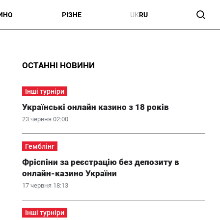
ИНО
РІЗНЕ
UK
RU
ОСТАННІ НОВИНИ
Інші турніри
Українські онлайн казино з 18 років
23 червня 02:00
Гемблінг
Фріспіни за реєстрацію без депозиту в
онлайн-казино України
17 червня 18:13
Інші турніри