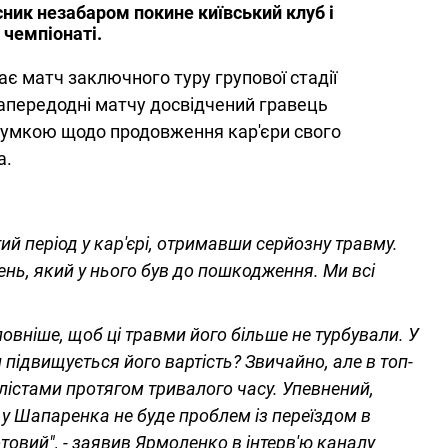
ник незабаром покине київський клуб і
 чемпіонаті.
рає матч заключного туру групової стадії
Напередодні матчу досвідчений гравець
 думкою щодо продовження кар'єри свого
а.
й період у кар'єрі, отримавши серйозну травму.
ень, який у нього був до пошкодження. Ми всі
вніше, щоб ці травми його більше не турбували. У
и підвищується його вартість? Звичайно, але в топ-
лістами протягом тривалого часу. Упевнений,
 у Шапаренка не буде проблем із переїздом в
товий", - заявив Ярмоленко в інтерв'ю каналу