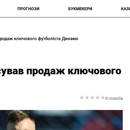
ПРОГНОЗИ
БУКМЕКЕРИ
КАЗ
продаж ключового футболіста Динамо
сував продаж ключового
★
★
★
★
★
★
★
★
★
★
0 голосів