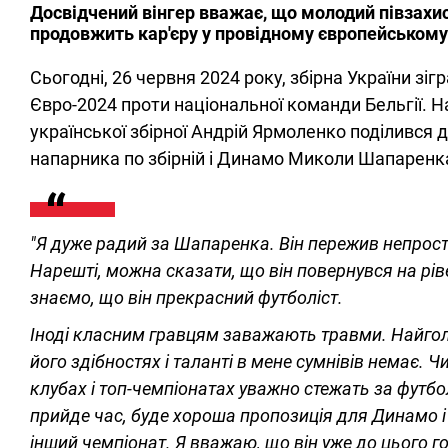
Досвідчений вінгер вважає, що молодий півзахис
продовжить кар'єру у провідному європейському
Сьогодні, 26 червня 2024 року, збірна України зіг
Євро-2024 проти національної команди Бельгії. 
української збірної Андрій Ярмоленко поділився
напарника по збірній і Динамо Миколи Шапаренк
"Я дуже радий за Шапаренка. Він пережив непрости
Нарешті, можна сказати, що він повернувся на рів
знаємо, що він прекрасний футболіст.
Іноді класним гравцям заважають травми. Найголо
його здібностях і таланті в мене сумнівів немає. Ч
клубах і топ-чемпіонатах уважно стежать за футбо
прийде час, буде хороша пропозиція для Динамо і
інший чемпіонат. Я вважаю, що він уже до цього го