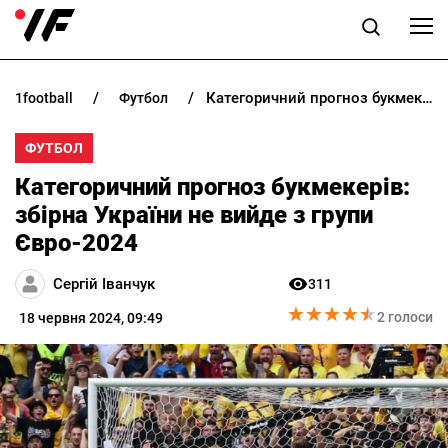
Категоричний прогноз букмекерів: збірна України не вийде з групи Євро-2024
1football
футбол
НОВИНИ
ФУТБОЛ
ПРОГНОЗИ
Категоричний прогноз букмекерів:
БУКМЕКЕРИ
збірна України не вийде з групи
Євро-2024
КАЗИНО
Сергій Іванчук
311
★
★
★
★
★
★
★
★
★
★
РІЗНЕ
2 голоси
18 червня 2024, 09:49
RU
UK