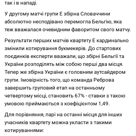
так і в нападі.
У другому матчі групи Е збірна Словаччини
абсолютно несподівано перемогла Бельгію, яка
теж вважалася очевидним фаворитом свого матчу.
Результати перших матчів квартету E кардинально
змінили котирування букмекерів. До стартових
поєдинків експерти вважали, що збірні Бельгії та
України розподілять між собою перші два місця.
Тепер же збірна України є головним аутсайдером
групи. Імовірність того, що команда Реброва
завершить груповий етап на останньому
четвертому місці, становить 67% - ставки з такою
умовою приймаються з коефіцієнтом 1,49.
Для порівняння, парі на останні місця для інших
учасників квартету можна укласти з такими
котируваннями: