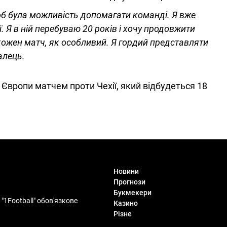
об була можливість допомагати команді. Я вже
. Я в ній перебуваю 20 років і хочу продовжити
 кожен матч, як особливий. Я гордий представляти
алець.
 Європи матчем проти Чехії, який відбудеться 18
Новини
Прогнози
Букмекери
"1Football" обов'язкове
Казино
Різне