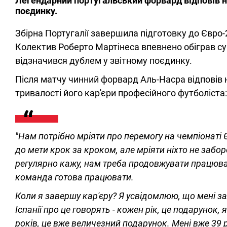
Легендарний португальський форвард відповів н
поєдинку.
Збірна Португалії завершила підготовку до Євро
Колектив Роберто Мартінеса впевнено обіграв су
відзначився дублем у звітному поєдинку.
Після матчу чинний форвард Аль-Насра відповів н
тривалості його кар'єри професійного футболіста:
"Нам потрібно мріяти про перемогу на чемпіонаті 
до мети крок за кроком, але мріяти ніхто не забор
регулярно кажу, нам треба продовжувати працюват
команда готова працювати.
Коли я завершу кар'єру? Я усвідомлюю, що мені з
Іспанії про це говорять - кожен рік, це подарунок, 
років, це вже величезний подарунок. Мені вже 39