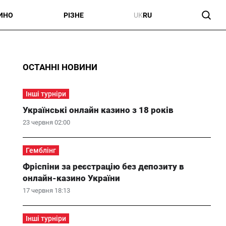
ИНО
РІЗНЕ
UK
RU
ОСТАННІ НОВИНИ
Інші турніри
Українські онлайн казино з 18 років
23 червня 02:00
Гемблінг
Фріспіни за реєстрацію без депозиту в
онлайн-казино України
17 червня 18:13
Інші турніри