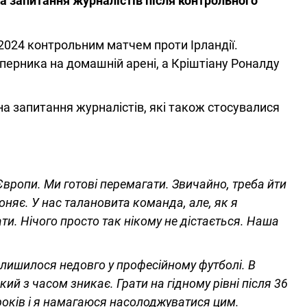
а запитання журналістів після контрольного
-2024 контрольним матчем проти Ірландії.
перника на домашній арені, а Кріштіану Роналду
а запитання журналістів, які також стосувалися
Європи. Ми готові перемагати. Звичайно, треба йти
оняє. У нас талановита команда, але, як я
и. Нічого просто так нікому не дістається. Наша
алишилося недовго у професійному футболі. В
який з часом зникає. Грати на гідному рівні після 36
 років і я намагаюся насолоджуватися цим.