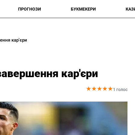
ПРОГНОЗИ
БУКМЕКЕРИ
КАЗ
ення кар'єри
завершення кар'єри
★
★
★
★
★
★
★
★
★
★
1 голос