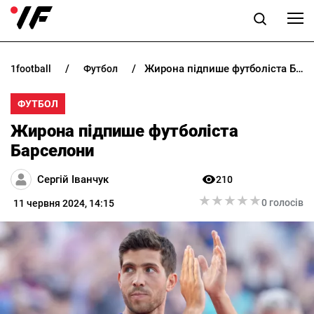
Жирона підпише футболіста Барселони
1football
футбол
НОВИНИ
ФУТБОЛ
ПРОГНОЗИ
Жирона підпише футболіста
БУКМЕКЕРИ
Барселони
Сергій Іванчук
210
КАЗИНО
★
★
★
★
★
★
★
★
★
★
0 голосів
11 червня 2024, 14:15
РІЗНЕ
RU
UK