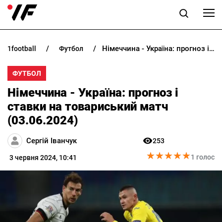
Німеччина - Україна: прогноз і ставки на товариський матч (03.06.2024)
1football
футбол
НОВИНИ
ФУТБОЛ
ПРОГНОЗИ
Німеччина - Україна: прогноз і
БУКМЕКЕРИ
ставки на товариський матч
(03.06.2024)
КАЗИНО
Сергій Іванчук
253
★
★
★
★
★
★
★
★
★
★
РІЗНЕ
1 голос
3 червня 2024, 10:41
RU
UK