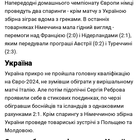
Напередодні домашнього чемпіонату Європи німці
проведуть два спаринги - крім матчу з Україною
збірна зіграє вдома з греками. В останніх
товарняках Німеччина мала гідний вигляд -
перемоги над Францією (2:0) і Нідерландами (2:1),
яким передували програші Австрії (0:2) і Туреччині
(2:3).
Україна
Україна прикро не пройшла головну кваліфікацію
на Євро-2024, не зумівши обіграти у вирішальному
матчі Італію. Але потім підопічні Сергія Реброва
проявили себе в стикових поєдинках, по черзі
обігравши боснійців та ісландців з однаковими
рахунками 2:1. Крім спарингу з Німеччиною збірна
України проведе товариські зустрічі з Польщею та
Молдовою.