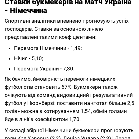
Ставки букмекерів на матч Україна
- Німеччина
Спортивні аналітики впевнено прогнозують успіх
господарів. Ставки за основною лінією
представлені такими коефіцієнтами:
Перемога Німеччини - 1,49;
Нічия - 5,10;
Перемога України - 7,30.
Як бачимо, ймовірність перемоги німецьких
футболістів становить 67%. Букмекери також
очікують від команд видовищний і результативний
футбол у Нюрнберзі: поставити на «тотал більше 2,5
голів» можна з котируванням 1,54, обмін голами
йде в лінії з коефіцієнтом 1,70.
У складі збірної Німеччини букмекери прогнозують
голи Кая Хаверца (2,3), Деніза Ундава (2,3) і Лероя