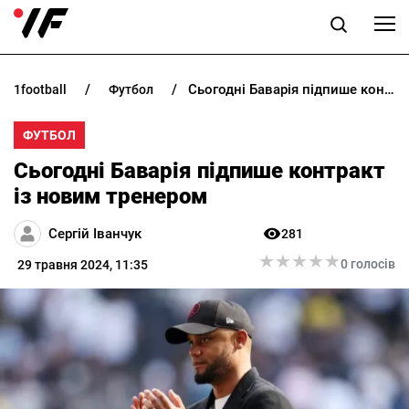
Сьогодні Баварія підпише контракт із новим тренером
1football
футбол
НОВИНИ
ФУТБОЛ
ПРОГНОЗИ
Сьогодні Баварія підпише контракт
БУКМЕКЕРИ
із новим тренером
Сергій Іванчук
281
КАЗИНО
★
★
★
★
★
★
★
★
★
★
0 голосів
29 травня 2024, 11:35
РІЗНЕ
RU
UK