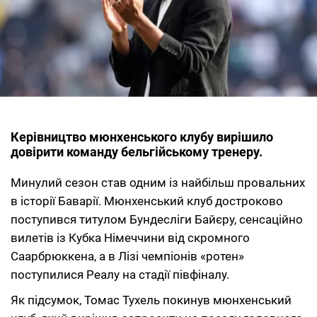
Керівництво мюнхенського клубу вирішило
довірити команду бельгійському тренеру.
Минулий сезон став одним із найбільш провальних
в історії Баварії. Мюнхенський клуб достроково
поступився титулом Бундесліги Байєру, сенсаційно
вилетів із Кубка Німеччини від скромного
Саарбрюккена, а в Лізі чемпіонів «ротен»
поступилися Реалу на стадії півфіналу.
Як підсумок, Томас Тухель покинув мюнхенський