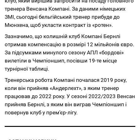
клуб, який вирішив запросити на посаду головного
тренера Венсана Компані. За даними німецьких
ЗМІ, сьогодні бельгійський тренер прибуде до
Мюнхена, щоб укласти контракт із «ротен».
Зазначимо, що колишній клуб Компані Бернлі
отримав компенсацію в розмірі 12 мільйонів євро.
За підсумками минулого сезону АПЛ «бордові»
вилетіли в Чемпіоншип, посівши 19-те місце
турнірної таблиці.
Тренерська робота Компані почалася 2019 року,
коли він прийняв «Андерлехт», з яким тренер
працював до 2022 року. У сезоні 2022/2023 Венсан
прийняв Бернлі, з яким він виграв Чемпіоншип і
повернув клуб у прем'єр-лігу.